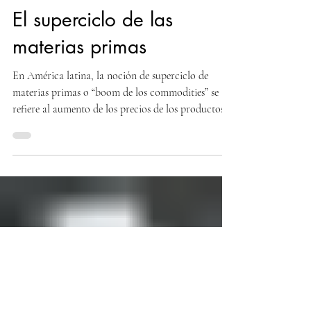
LatamSinFiltro
20 nov 2025
6 min de lectura
El superciclo de las
materias primas
En América latina, la noción de superciclo de
materias primas o “boom de los commodities” se
refiere al aumento de los precios de los productos
básicos (materias energéticas, agropecuarias y
minerales) que ocurrió a principios del siglo XXI y
que dio lugar a un periodo de bonanza económica
y a una mejora del nivel de vida de los
latinoamericanos. Este boom empezó en 2003 y
terminó en 2008.