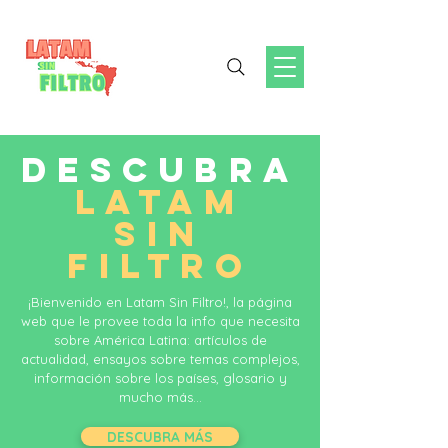
DESCUBRA
LATAM
SIN
FILTRO
¡Bienvenido en Latam Sin Filtro!, la página
web que le provee toda la info que necesita
sobre América Latina: artículos de
actualidad, ensayos sobre temas complejos,
información sobre los países, glosario y
mucho más...
DESCUBRA MÁS