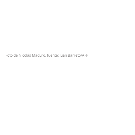
Foto de Nicolás Maduro, fuente: Juan Barreto/AFP
[1]
El bolivarianismo es una corriente de 
pensamiento que toma su nombre de 
Simón Bolívar, militar venezolano que 
lideró movimientos de independencia de 
diversas naciones latinoamericanas. Es 
una forma de patriotismo 
hispanoamericano y de 
antiimperialismo estadounidense.
[2]
El trotskismo es una corriente política 