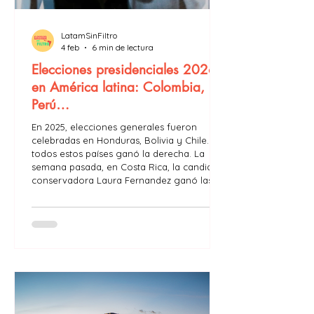
LatamSinFiltro
4 feb
6 min de lectura
Elecciones presidenciales 2026
en América latina: Colombia,
Perú…
En 2025, elecciones generales fueron
celebradas en Honduras, Bolivia y Chile. En
todos estos países ganó la derecha. La
semana pasada, en Costa Rica, la candidata
conservadora Laura Fernandez ganó las
elecciones con un 48.8% de los votos. La
derecha parece estar de vuelta en América
Latina. ¿Cuáles serán las elecciones
generales celebradas en América Latina en
2026?