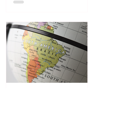
LatamSinFiltro
24 nov 2025
11 min de lectura
¿Es la integración a la Nueva
Ruta de la Seda realmente
beneficiosa para América latina?