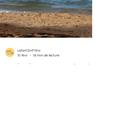
LatamSinFiltro
10 févr.
16 min de lecture
Le colonialisme américain à Porto Rico
Dans son dernier album, Debí tirar más fotos
(DTMF), le reggaetonero portoricain Bad Bunny