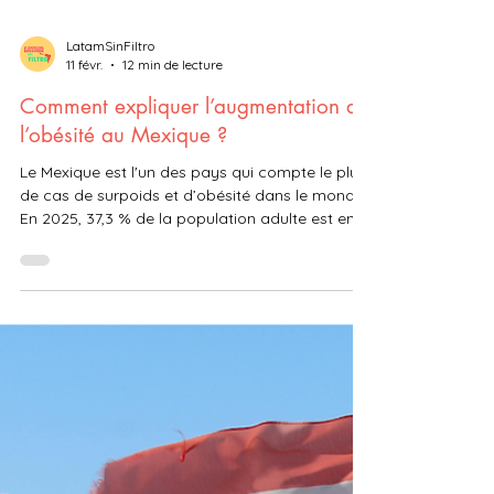
LatamSinFiltro
11 févr.
12 min de lecture
Comment expliquer l’augmentation de
l’obésité au Mexique ?
Le Mexique est l'un des pays qui compte le plus
de cas de surpoids et d’obésité dans le monde.
En 2025, 37,3 % de la population adulte est en
surpoids et 38,9 % est obèse. Cependant, ça n’a
pas toujours été comme ça. En 1988, seulement
9,5 % de la population mexicaine était
considérée obèse. Comment expliquer cette
augmentation de l'obesité ?