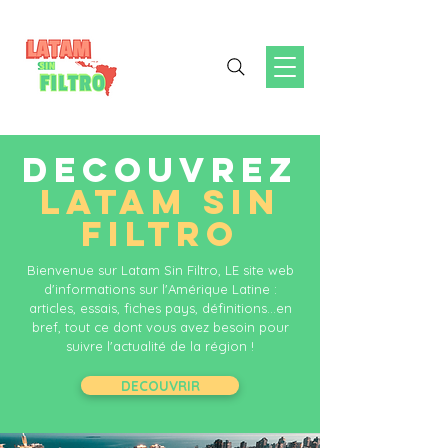
DECOUVREZ
LATAM SIN
FILTRO
Bienvenue sur Latam Sin Filtro, LE site web
d'informations sur l'Amérique Latine :
articles, essais, fiches pays, définitions...en
bref, tout ce dont vous avez besoin pour
suivre l'actualité de la région !
DECOUVRIR