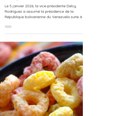
Donald Trump soutient-il Delcy
Rodriguez ?
Le 5 janvier 2026, la vice-présidente Delcy
Rodriguez a assumé la présidence de la
République bolivarienne du Venezuela suite à la
capture et à l'extradition, trois jours plus tôt, du
président Nicolas Maduro par les États-Unis.
Jusqu'alors, Donald Trump avait soutenu Maria
Corina Machado, leader de l'opposition
vénézuélienne. Cependant, après la capture de
Maduro, le président américain a publiquement
affiché son soutien à la présidente Rodríguez.