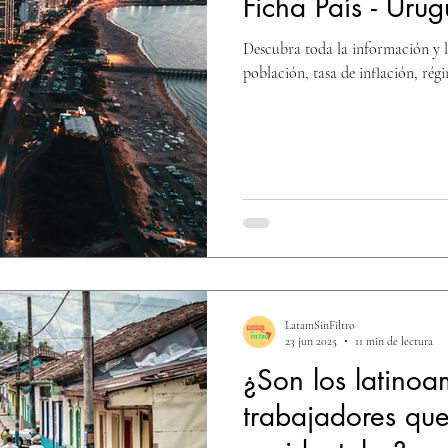
Ficha País - Uru
Descubra toda la información y l
población, tasa de inflación, rég
LatamSinFiltro
23 jun 2025
11 min de lectura
¿Son los latino
trabajadores que