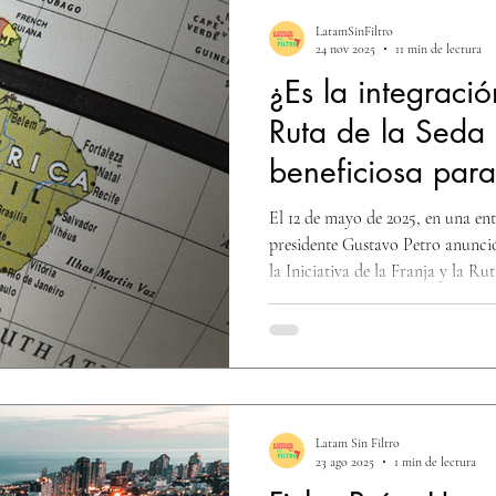
LatamSinFiltro
24 nov 2025
11 min de lectura
¿Es la integraci
Ruta de la Seda
beneficiosa para
El 12 de mayo de 2025, en una en
presidente Gustavo Petro anunci
la Iniciativa de la Franja y la R
Nueva Ruta de la Seda). El presi
permitirá un “desarrollo industrial
la Nueva Ruta de la Seda benéfic
industrial para América latina?
Latam Sin Filtro
23 ago 2025
1 min de lectura