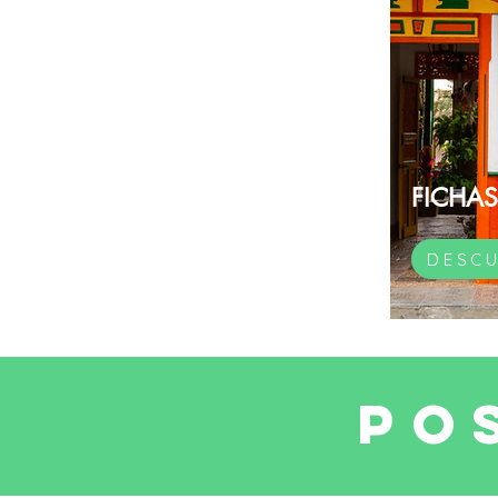
FICHAS
DESC
PO