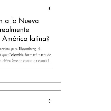
ón a la Nueva
 realmente
 América latina?
trevista para Bloomberg, el
ó que Colombia formará parte de
uta china (mejor conocida como la
dente Petro afirmó que esto
 de última generación”. Pero, ¿es
a y generadora de desarrollo