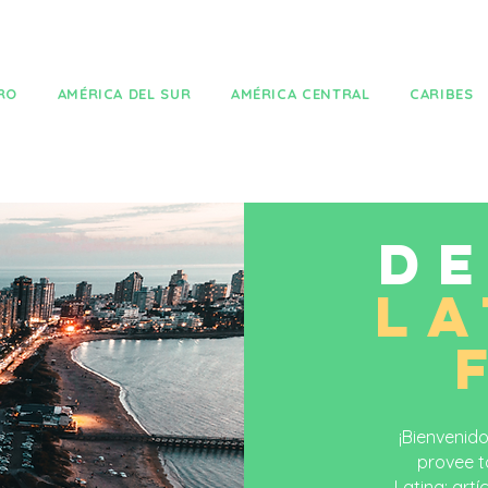
TRO
AMÉRICA DEL SUR
AMÉRICA CENTRAL
CARIBES
D
LA
¡Bienvenido
provee t
Latina: art