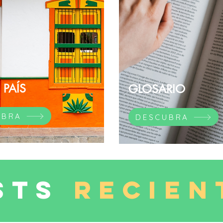
 PAÍS
GLOSARIO
UBRA
DESCUBRA
STS
RECIEN