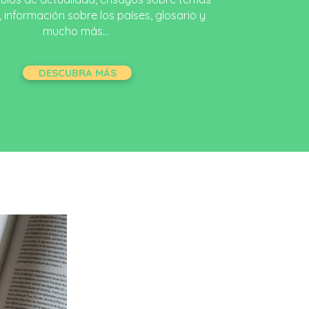
 información sobre los países, glosario y
mucho más...
DESCUBRA MÁS