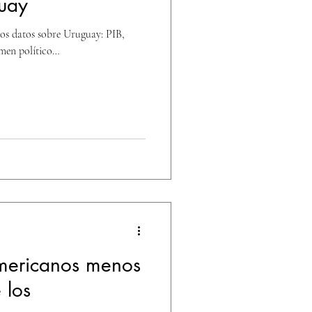
guay
os datos sobre Uruguay: PIB,
imen político…
americanos menos
 los