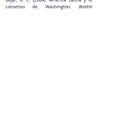
consenso de Washington. 
Boletín 
económico de ICE
, (2803). 
Rangel, R. M., & Garmendia, E. S. R. (2012). 
El Consenso de Washington: la 
instauración de las políticas neoliberales 
en América Latina. 
Política y cultura
, (37), 
35-64.
Moreno-Brid, J. C., Pérez Caldentey, E., & 
Ruiz Nápoles, P. (2004). El Consenso de 
Washington: aciertos, yerros y omisiones. 
Perfiles latinoamericanos
, 
12
(25), 149-168. 
Glossaire