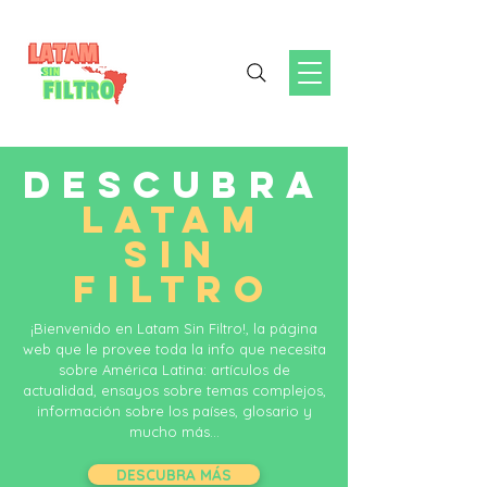
DESCUBRA
LATAM
SIN
FILTRO
¡Bienvenido en Latam Sin Filtro!, la página
web que le provee toda la info que necesita
sobre América Latina: artículos de
actualidad, ensayos sobre temas complejos,
información sobre los países, glosario y
mucho más...
DESCUBRA MÁS