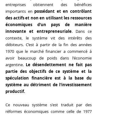
entreprises obtiennent des bénéfices 
importants en 
possédant et en contrôlant 
des actifs et non en utilisant les ressources 
économiques d'un pays de manière 
innovante et entrepreneuriale
. Dans ce 
contexte, le système vit des intérêts des 
débiteurs. C’est à partir de la fin des années 
1970 que le marché financier a commencé à 
avoir beaucoup de poids dans l'économie 
argentine. 
Le désendettement ne fait pas 
partie des objectifs de ce système et la 
spéculation financière est à la base du 
système au détriment de l'investissement 
productif.
Ce nouveau système s'est traduit par des 
réformes économiques comme celle de 1977 
mettant en place un régime de change 
flexible/flottant (détermination du taux de 
change par le biais du marché libre sans que le 