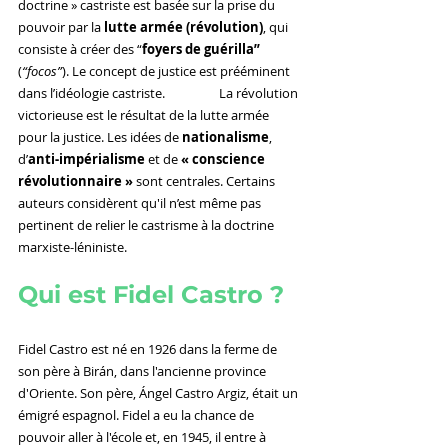
doctrine » castriste est basée sur la prise du 
pouvoir par la 
lutte armée (révolution)
, qui 
consiste à créer des “
foyers de guérilla” 
(
“focos”
). Le concept de justice est prééminent 
dans l’idéologie castriste.                  La révolution 
victorieuse est le résultat de la lutte armée 
pour la justice. Les idées de 
nationalisme
, 
d’
anti-impérialisme
 et de 
« conscience 
révolutionnaire » 
sont centrales. Certains 
auteurs considèrent qu'il n’est même pas 
pertinent de relier le castrisme à la doctrine 
marxiste-léniniste.
Qui est Fidel Castro ?
Fidel Castro est né en 1926 dans la ferme de 
son père à Birán, dans l'ancienne province 
d'Oriente. Son père, Ángel Castro Argiz, était un 
émigré espagnol. Fidel a eu la chance de 
pouvoir aller à l'école et, en 1945, il entre à 