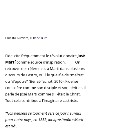
Ernesto Guevara, 
© René Burri
Fidel cite fréquemment le révolutionnaire 
José 
Martí
 comme source d'inspiration.           On 
retrouve des références à Martí dans plusieurs 
discours de Castro, où il le qualifie de “maître” 
ou “d'apôtre” (Bénat-Tachot, 2010). Fidel se 
considère comme son disciple et son héritier. Il 
parle de José Martí comme s'il était le Christ. 
Tout cela contribue à l'imaginaire castriste.
“Nos pensées se tournent vers ce jour heureux 
pour notre pays, en 1853, lorsque l’apôtre Martí 
est né”.