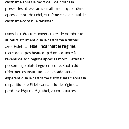
castrisme après la mort de Fidel : dans la 
presse, les titres d’articles affirment que même 
après la mort de Fidel, et même celle de Raúl, le 
castrisme continue d’exister. 
Dans la littérature universitaire, de nombreux 
auteurs affirment que le castrisme a disparu 
avec Fidel, car 
Fidel incarnait le régime. 
Il 
n'accordait pas beaucoup d'importance à 
l'avenir de son régime après sa mort. C'était un 
personnage plutôt égocentrique. Raúl a dû 
réformer les institutions et les adapter en 
espérant que le castrisme substituerait après la 
disparition de Fidel, car sans lui, le régime a 
perdu sa légitimité (Habel, 2009). D'autres 
auteurs affirment que le castrisme avait déjà 
commencé à s'essouffler avant la mort du 
Lider 
Maximo
.
#castrismo
#castrime
#fidelcastro
#cheguevara