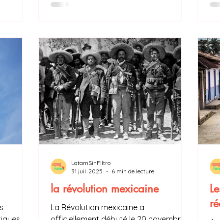
meilleures économies
pr
xpliquer
latinoaméricaines en 2025 ?
l’
té ?
mo
de
So
dé
l’
LatamSinFiltro
31 juil. 2025
6 min de lecture
la révolution mexicaine
Le
ré
s
La Révolution mexicaine a
tiques
officiellement débuté le 20 novembre