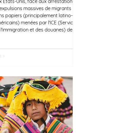
x États-Unis, face aux arrestations
 expulsions massives de migrants
ns papiers (principalement latino-
éricains) menées par l'ICE (Service
 l'immigration et des douanes) des
nifestations ont été organisées à
les (Californie) pour dénoncer
ne part, les expulsions injustifiées de
rsonnes travaillant et participant à
 société américaine et, d'autre part,
 rhétorique d'extrême droite qui
mpare trop souvent les migrants
tino-américains à des crimi