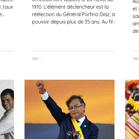
Au
B, taux
1910. L’élément déclencheur est la
et
ge…
réélection du Général Porfirio Diaz, au
sa
pouvoir depuis plus de 35 ans. Au fil du
am
temps, le conflit s'est transformé en
de
guerre de guérilla entre les différentes
ma
factions révolutionnaires.
Los Ange
d'u
pe
la
la
co
la