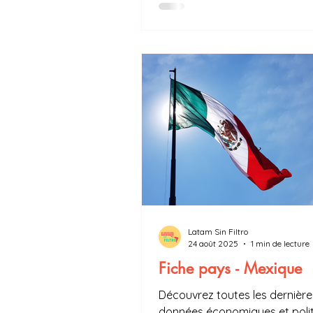
la population mexicaine était
considérée obèse. Comment e
cette augmentation de l'obesi
Latam Sin Filtro
24 août 2025
1 min de lecture
Fiche pays - Mexique
Découvrez toutes les dernière
données économiques et poli