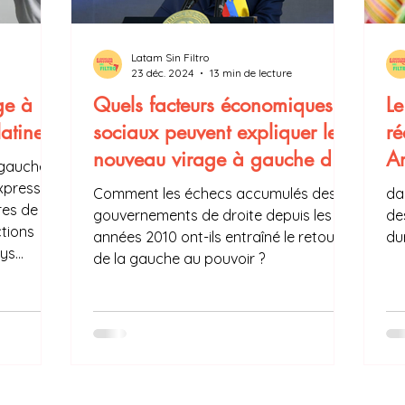
Latam Sin Filtro
23 déc. 2024
13 min de lecture
ge à
Quels facteurs économiques et
L
atine
sociaux peuvent expliquer le
ré
nouveau virage à gauche des
Am
 gauche
pays d'Amérique latine ?
expression
Comment les échecs accumulés des
da
res de
gouvernements de droite depuis les
de
tions
années 2010 ont-ils entraîné le retour
du
ays
de la gauche au pouvoir ?
 XXIe