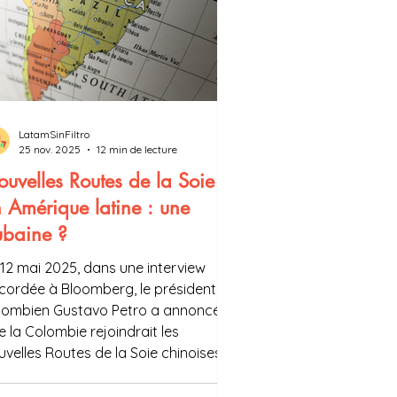
LatamSinFiltro
25 nov. 2025
12 min de lecture
uvelles Routes de la Soie
 Amérique latine : une
ubaine ?
 12 mai 2025, dans une interview
cordée à Bloomberg, le président
lombien Gustavo Petro a annoncé
e la Colombie rejoindrait les
uvelles Routes de la Soie chinoises,
venant ainsi le vingt-et-unième pays
mérique latine à en faire partie. Le