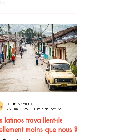
ésident Petro a déclaré que
adhésion au projet chinois serait
teur de « développement industriel
 pointe ». Les nouvelles Routes de la
ie sont-elles réellement moteur de
veloppement industriel pour
Amérique lat
LatamSinFiltro
23 juin 2025
11 min de lecture
s latinos travaillent-ils
ellement moins que nous ?