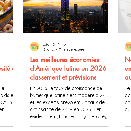
LatamSinFiltro
12 janv.
7 min de lecture
Les meilleures économies
No
sité au
d’Amérique latine en 2026 :
en
classement et prévisions
a
ui
En 2025, le taux de croissance de
Le
oids et
l'Amérique latine s'est modéré à 2,4 %
ac
025, 37,3
et les experts prévoient un taux de
co
 en
croissance de 2,3 % en 2026. Bien
qu
évidemment, tous les pays de la région
no
rs été
n’ont pas eu les mêmes résultats
de
 9,5 % de
économiques. Alors quelles furent les
d'A