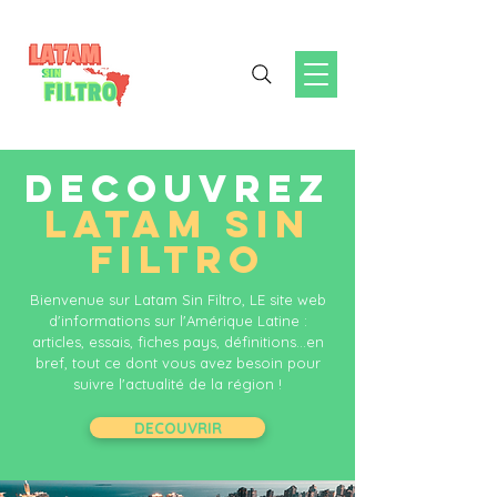
DECOUVREZ
LATAM SIN
FILTRO
Bienvenue sur Latam Sin Filtro, LE site web
d'informations sur l'Amérique Latine :
articles, essais, fiches pays, définitions...en
bref, tout ce dont vous avez besoin pour
suivre l'actualité de la région !
DECOUVRIR