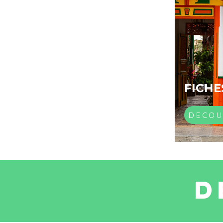
FICHE
DECOU
D