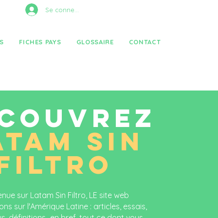
Se connecter
S
FICHES PAYS
GLOSSAIRE
CONTACT
COUVREZ
ATAM SIN
FILTRO
nue sur Latam Sin Filtro, LE site web
ons sur l'Amérique Latine : articles, essais,
s, définitions...en bref, tout ce dont vous