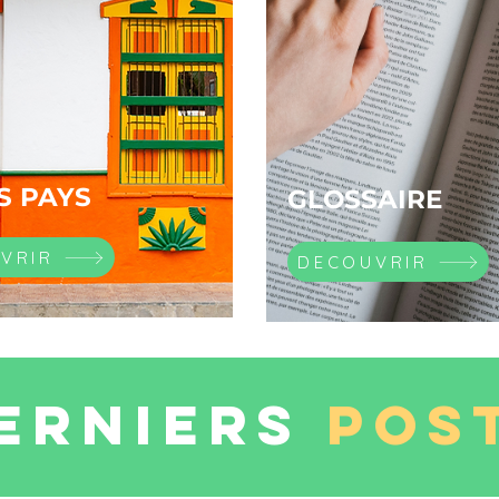
S PAYS
GLOSSAIRE
VRIR
DECOUVRIR
ERNIERS
POS