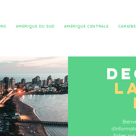
TRO
AMERIQUE DU SUD
AMERIQUE CENTRALE
CARAÏBE
DE
L
Bienve
d'informati
fiches pay