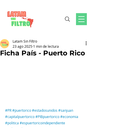
Latam Sin Filtro
23 ago 2025
1 min de lectura
Ficha País - Puerto Rico
#PR
#puertorico
#estadosunidos
#sanjuan
#capitalpuertorico
#PIBpuertorico
#economia
#politica
#espuertoricoindependiente