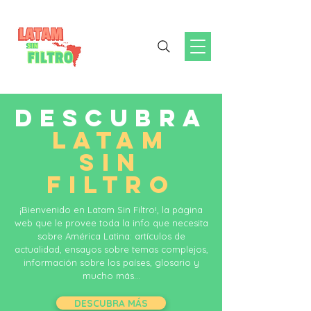
DESCUBRA
LATAM
SIN
FILTRO
¡Bienvenido en Latam Sin Filtro!, la página
web que le provee toda la info que necesita
sobre América Latina: artículos de
actualidad, ensayos sobre temas complejos,
información sobre los países, glosario y
mucho más...
DESCUBRA MÁS