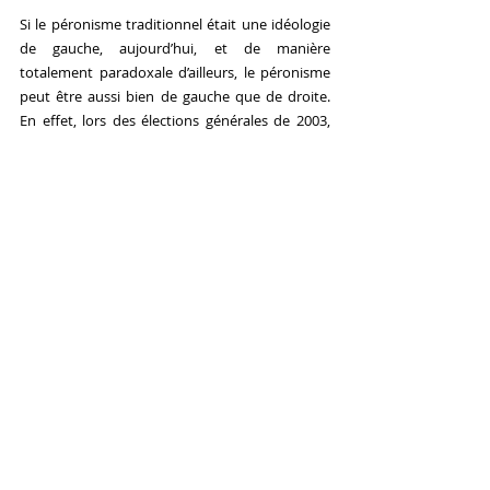
Si le péronisme traditionnel était une idéologie 
de gauche, aujourd’hui, et de manière 
totalement paradoxale d’ailleurs, le péronisme 
peut être aussi bien de gauche que de droite. 
En effet, lors des élections générales de 2003, 
trois péronistes (tous issus de factions 
différentes) s’affrontent : Carlos Menem, Néstor 
Kirchner et Adolfo Rodríguez Saá. 
Au XXIème siècle, on retrouve trois grandes 
forces politiques dans l'espace politique 
argentin : le péronisme, pouvant être de gauche 
à droite ; le socialisme (marxiste, socio-
démocrate) et la droite libérale/conservatrice. 
Bibliografía
Armony, Victor. « Populisme et 